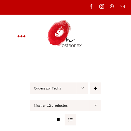
Saltar
al
contenido
Toggle
Navigation
OSTEONEX
CLÍNICA
Ordena por
Fecha
CURSOS
Mostrar
12 productos
DOCENTES