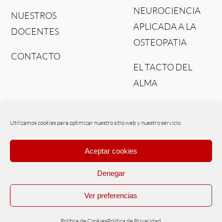
NEUROCIENCIA
NUESTROS
APLICADA A LA
DOCENTES
OSTEOPATIA
CONTACTO
EL TACTO DEL
ALMA
DEL TEJIDO AL
FLUIDO
Utilizamos cookies para optimizar nuestro sitio web y nuestro servicio.
Aceptar cookies
Denegar
© Copyright – Osteonex | Powered by
WIPInternet
Ver preferencias
Políticas de Cookies
|
Políticas de Privacidad
|
Aviso legal
|
Tratamiento
de datos
Política de Cookies
Política de Privacidad