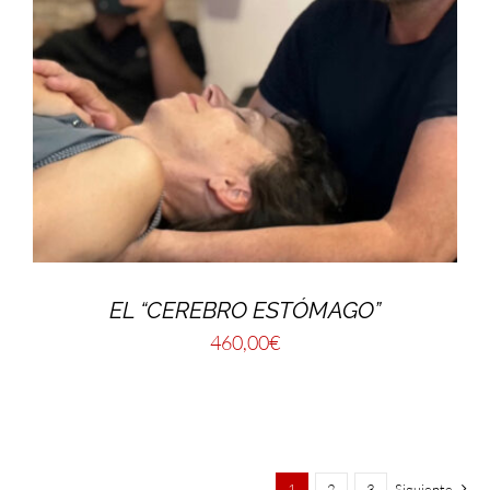
EL “CEREBRO ESTÓMAGO”
460,00
€
1
2
3
Siguiente