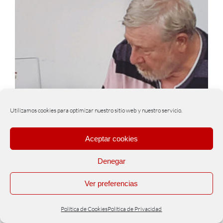
Utilizamos cookies para optimizar nuestro sitio web y nuestro servicio.
Aceptar cookies
Denegar
Ver preferencias
OSTEOPATÍA PEDIÁTRICA: Viaje a
Política de Cookies
Política de Privacidad
través del nacimiento para una mejor