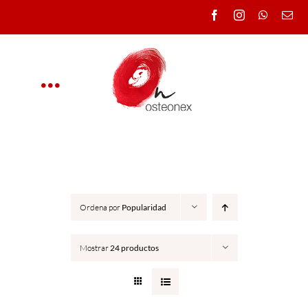
Saltar
al
contenido
Toggle
Navigation
OSTEONEX
CLÍNICA
Ordena por
Popularidad
CURSOS
Mostrar
24 productos
DOCENTES