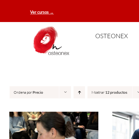
Saltar
Ver cursos →
al
contenido
OSTEONEX
Ordena por
Precio
Mostrar
12 productos