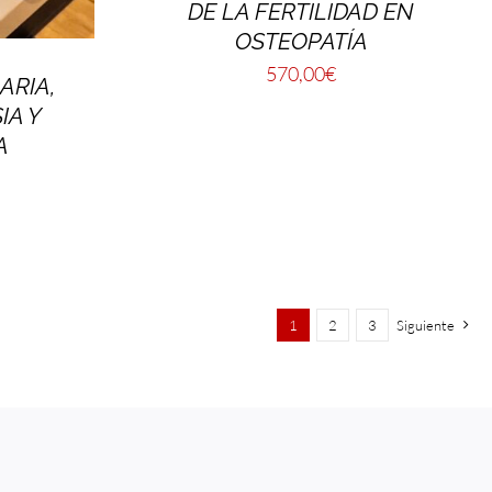
DE LA FERTILIDAD EN
OSTEOPATÍA
570,00
€
RIA,
IA Y
A
1
2
3
Siguiente