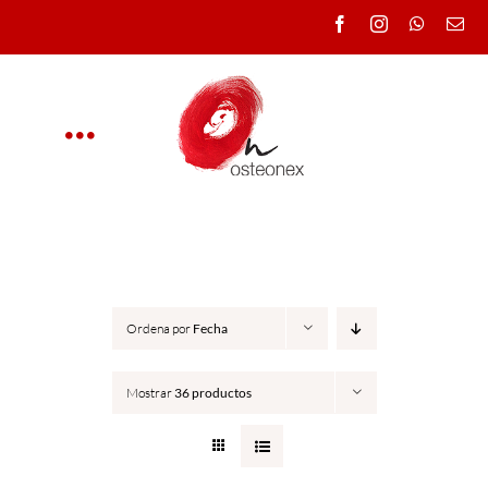
Saltar
al
contenido
Toggle
Navigation
OSTEONEX
CLÍNICA
Ordena por
Fecha
CURSOS
Mostrar
36 productos
DOCENTES