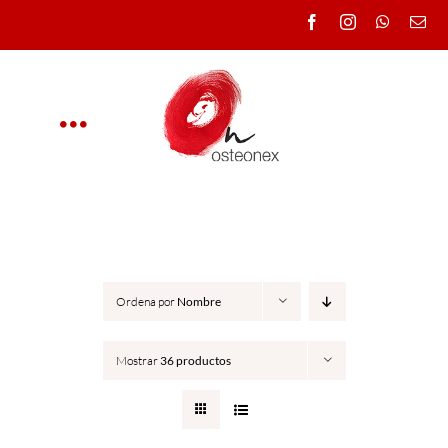
Saltar
al
contenido
Toggle
Navigation
OSTEONEX
CLÍNICA
Ordena por
Nombre
CURSOS
Mostrar
36 productos
DOCENTES