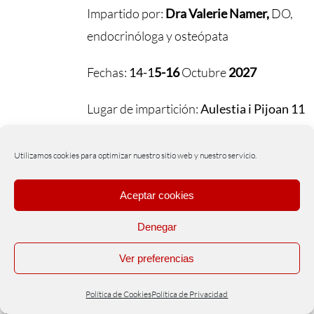
Impartido por:
Dra Valerie Namer,
DO,
endocrinóloga y osteópata
Fechas:
14-1
5-16
Octubre
2027
Lugar de impartición:
Aulestia i Pijoan 11
(Barcelona)
Utilizamos cookies para optimizar nuestro sitio web y nuestro servicio.
Precio:
570
€
Aceptar cookies
DESCARGAR PDF
Denegar
Ver preferencias
Política de Cookies
Política de Privacidad
FASCIA ESTRUCTURAL