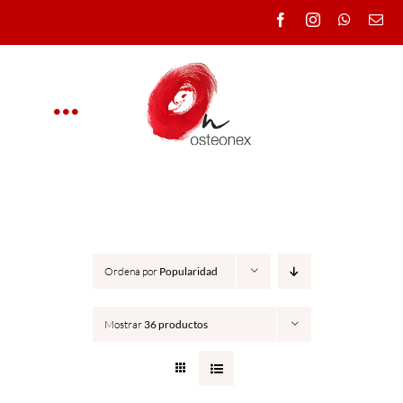
Saltar
al
contenido
Toggle
Navigation
OSTEONEX
CLÍNICA
Ordena por
Popularidad
CURSOS
Mostrar
36 productos
DOCENTES