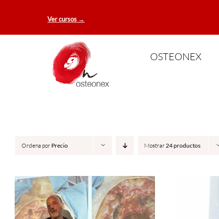
Saltar
Ver cursos →
al
contenido
OSTEONEX
Ordena por
Precio
Mostrar
24 productos