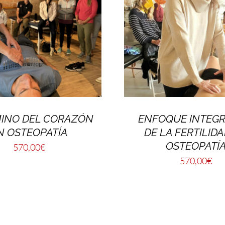
MINO DEL CORAZÓN
ENFOQUE INTEGR
N OSTEOPATÍA
DE LA FERTILID
OSTEOPATÍ
570,00
€
570,00
€