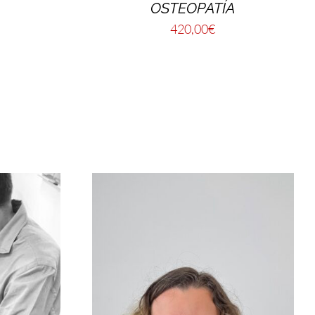
OSTEOPATÍA
420,00
€