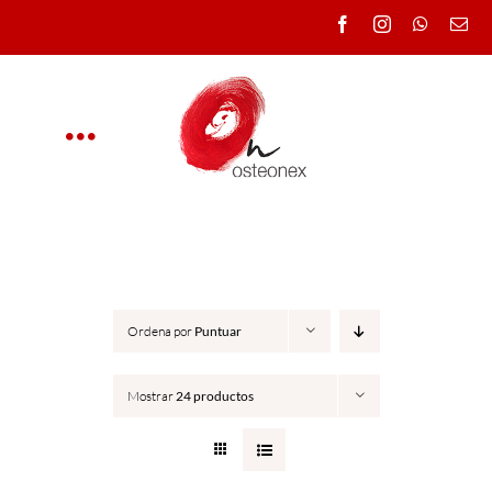
Saltar
al
contenido
Toggle
Navigation
OSTEONEX
CLÍNICA
Ordena por
Puntuar
CURSOS
Mostrar
24 productos
DOCENTES