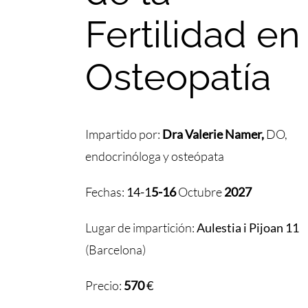
Fertilidad en
Osteopatía
Impartido por:
Dra Valerie Namer,
DO,
endocrinóloga y osteópata
Fechas:
14-1
5-16
Octubre
2027
Lugar de impartición:
Aulestia i Pijoan 11
(Barcelona)
Precio:
570
€