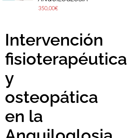
350,00
€
Intervención
fisioterapéutica
y
osteopática
en la
Anquiloglosia