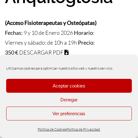
(Acceso Fisioterapeutas y Osteópatas)
Fechas:
9 y 10 de Enero
2026
Horario
:
Viernes y sábado: de 10h a 19h
Precio:
350 €
DESCARGAR PDF
Utilizamos cookies para optimizar nuestro sitio web y nuestro servicio.
Aceptar cookies
ABORDAJE DEL DOLOR
Denegar
CERVICAL Y LAS DISFUNCIONES
Ver preferencias
OROFARÍNGEA
150,00
€
Política de Cookies
Política de Privacidad