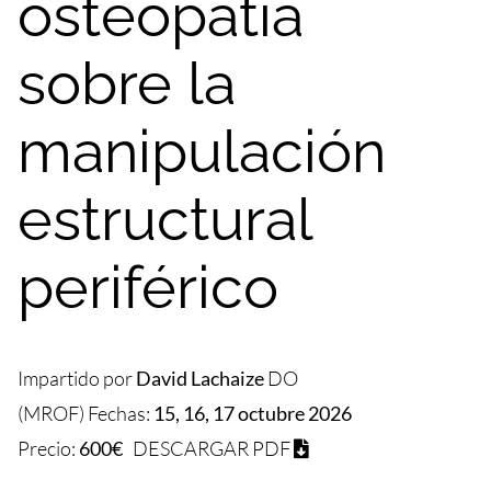
osteopatía
sobre la
manipulación
estructural
periférico
Impartido por
David Lachaize
DO
(MROF) Fechas:
15, 16, 17 octubre 2026
Precio:
600€
DESCARGAR PDF