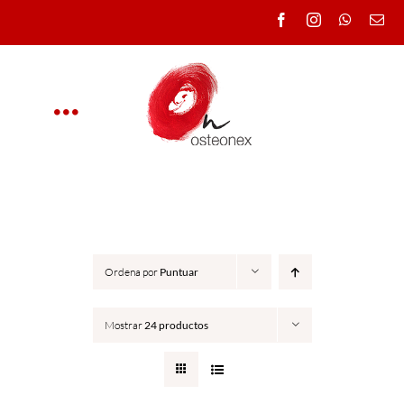
Saltar
al
contenido
Toggle
Navigation
OSTEONEX
CLÍNICA
Ordena por
Puntuar
CURSOS
Mostrar
24 productos
DOCENTES