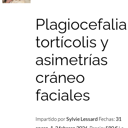
Plagiocefalia
tortícolis y
asimetrías
cráneo
faciales
Impartido por
Sylvie Lessard
Fechas:
31
enero, 1, 2 febrero 2026
Precio:
580 €
La