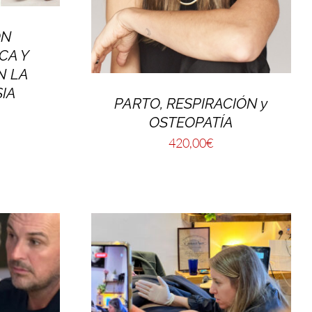
ÓN
CA Y
N LA
IA
PARTO, RESPIRACIÓN y
OSTEOPATÍA
420,00
€