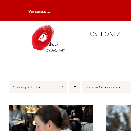
Saltar
Ver cursos →
al
contenido
OSTEONEX
Ordena por
Fecha
Mostrar
36 productos