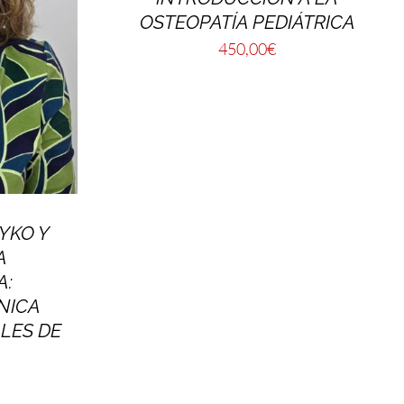
OSTEOPATÍA PEDIÁTRICA
450,00
€
YKO Y
A
A:
NICA
LES DE