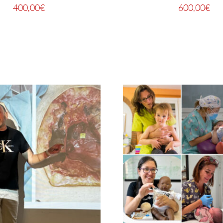
400,00
€
600,00
€