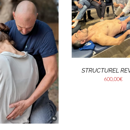
STRUCTUREL REV
600,00
€