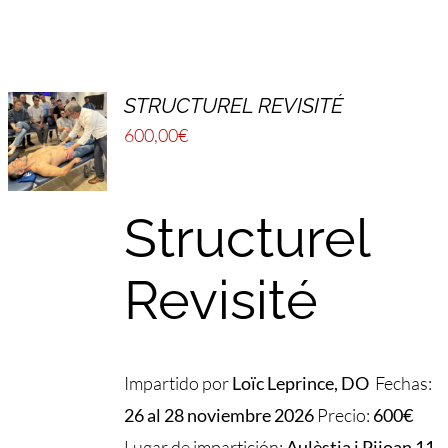
STRUCTUREL REVISITÉ
600,00
€
Structurel
Revisité
Impartido por
Loïc Leprince, DO
Fechas:
26 al 28 noviembre 2026
Precio:
600€
Lugar de impartición:
Aulèstia i Pijoan 11