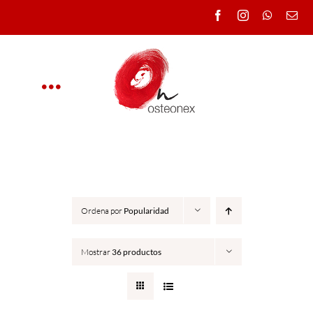
Saltar
al
contenido
Toggle
Navigation
OSTEONEX
CLÍNICA
Ordena por
Popularidad
CURSOS
Mostrar
36 productos
DOCENTES