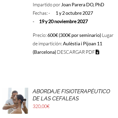
Impartido por
Joan Parera DO, PhD
Fechas: -
1 y 2 octubre 2027
-
1
9 y
20 noviembre 2027
Precio:
600€ (300€ por seminario)
Lugar
de impartición:
Aulèstia i Pijoan 11
(Barcelona)
DESCARGAR PDF
ABORDAJE FISIOTERAPÉUTICO
DE LAS CEFALEAS
320,00
€