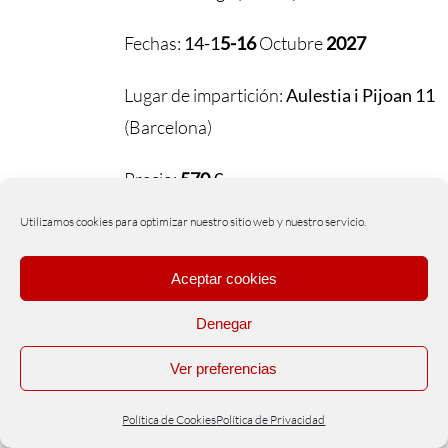
Fechas:
14-1
5-16
Octubre
2027
Lugar de impartición:
Aulestia i Pijoan 11
(Barcelona)
Precio:
570
€
Utilizamos cookies para optimizar nuestro sitio web y nuestro servicio.
DESCARGAR PDF
Aceptar cookies
Denegar
Ver preferencias
EL “CEREBRO ESTÓMAGO”
460,00
€
Política de Cookies
Política de Privacidad