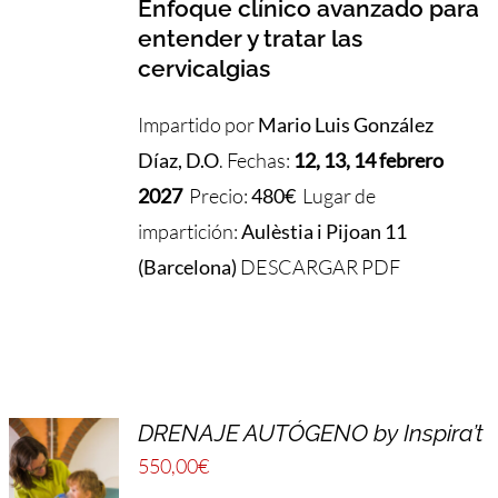
Enfoque clínico avanzado para
entender y tratar las
cervicalgias
Impartido por
Mario Luis González
Díaz, D.O
. Fechas:
12, 13, 14 febrero
2027
Precio:
480€
Lugar de
impartición:
Aulèstia i Pijoan 11
(Barcelona)
DESCARGAR PDF
DRENAJE AUTÓGENO by Inspira’t
550,00
€