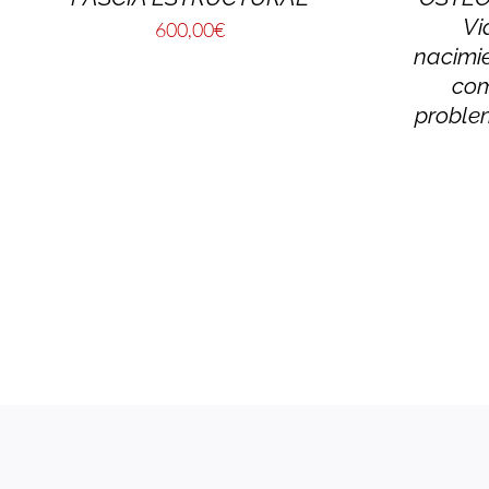
Vi
600,00
€
nacimi
com
proble