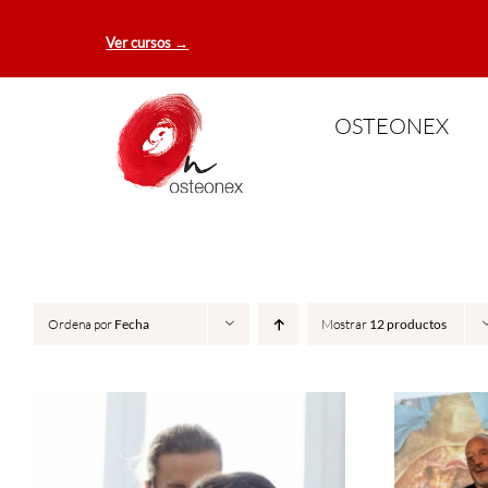
Saltar
Ver cursos →
al
contenido
OSTEONEX
Ordena por
Fecha
Mostrar
12 productos