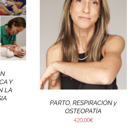
ÓN
CA Y
N LA
IA
PARTO, RESPIRACIÓN y
OSTEOPATÍA
420,00
€