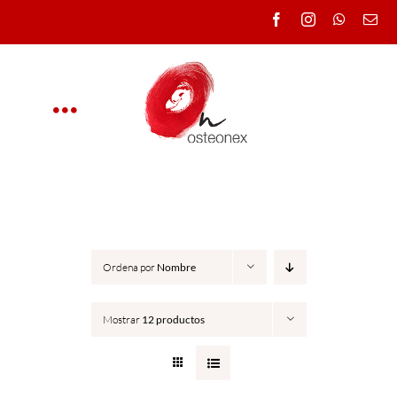
Saltar
al
contenido
Toggle
Navigation
OSTEONEX
CLÍNICA
Ordena por
Nombre
CURSOS
Mostrar
12 productos
DOCENTES