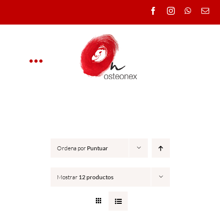
Saltar
al
contenido
Toggle
Navigation
OSTEONEX
CLÍNICA
Ordena por
Puntuar
CURSOS
Mostrar
12 productos
DOCENTES