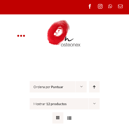
Saltar
al
contenido
Toggle
Navigation
OSTEONEX
CLÍNICA
Ordena por
Puntuar
CURSOS
Mostrar
12 productos
DOCENTES