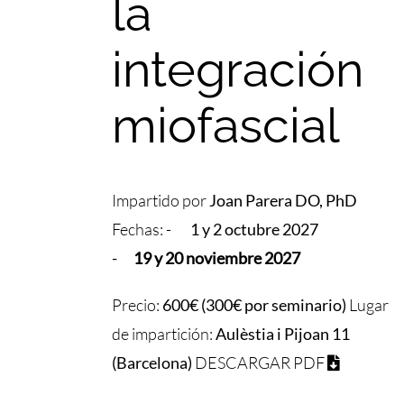
la
integración
miofascial
Impartido por
Joan Parera DO, PhD
Fechas: -
1 y 2 octubre 2027
-
1
9 y
20 noviembre 2027
Precio:
600€ (300€ por seminario)
Lugar
de impartición:
Aulèstia i Pijoan 11
(Barcelona)
DESCARGAR PDF