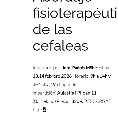
fisioterapéut
de las
cefaleas
Impartido por:
Fechas:
Jordi Padrós MSh
13,14 febrero 2026
Horario:
9h a 14h y
de 15h a 19h
Lugar de
impartición:
Aulestia i Pijoan 11
(Barcelona) Precio:
320 €
DESCARGAR
PDF