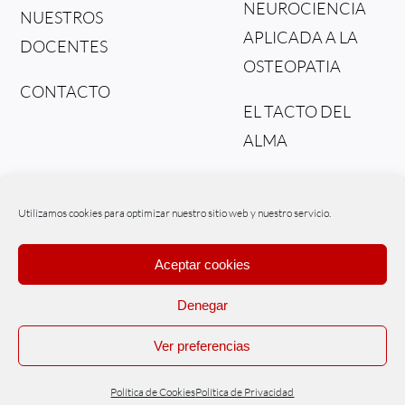
NEUROCIENCIA
NUESTROS
APLICADA A LA
DOCENTES
OSTEOPATIA
CONTACTO
EL TACTO DEL
ALMA
DEL TEJIDO AL
FLUIDO
Utilizamos cookies para optimizar nuestro sitio web y nuestro servicio.
Aceptar cookies
Denegar
© Copyright – Osteonex | Powered by
WIPInternet
Ver preferencias
Políticas de Cookies
|
Políticas de Privacidad
|
Aviso legal
|
Tratamiento
de datos
Política de Cookies
Política de Privacidad