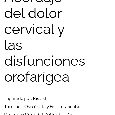
del dolor
cervical y
las
disfunciones
orofarígea
Impartido por:
Ricard
Tutusaus. Osteópata y Fisioterapeuta.
Doctor en Cirurgía UAB
Fechas:
15