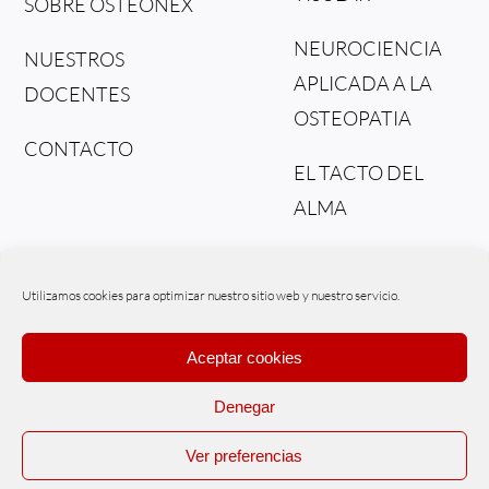
SOBRE OSTEONEX
NEUROCIENCIA
NUESTROS
APLICADA A LA
DOCENTES
OSTEOPATIA
CONTACTO
EL TACTO DEL
ALMA
DEL TEJIDO AL
FLUIDO
Utilizamos cookies para optimizar nuestro sitio web y nuestro servicio.
Aceptar cookies
Denegar
© Copyright – Osteonex | Powered by
WIPInternet
Ver preferencias
Políticas de Cookies
|
Políticas de Privacidad
|
Aviso legal
|
Tratamiento