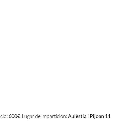
cio:
600€
Lugar de impartición:
Aulèstia i Pijoan 11