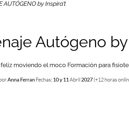
 AUTÓGENO by Inspira’t
naje Autógeno by I
 feliz moviendo el moco Formación para fisiot
 por
Anna Ferran
Fechas:
10 y 11
Abril
2027
(+12 horas onlin