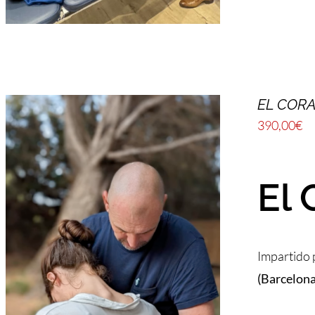
EL CORA
390,00
€
El 
Impartido
(Barcelona