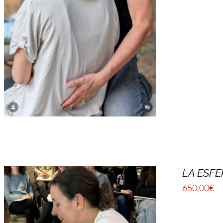
LA ESFE
650,00
€