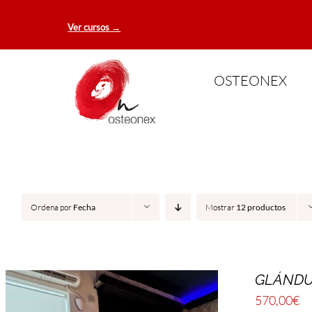
Saltar
Ver cursos →
al
contenido
OSTEONEX
Ordena por
Fecha
Mostrar
12 productos
GLÁNDU
570,00
€