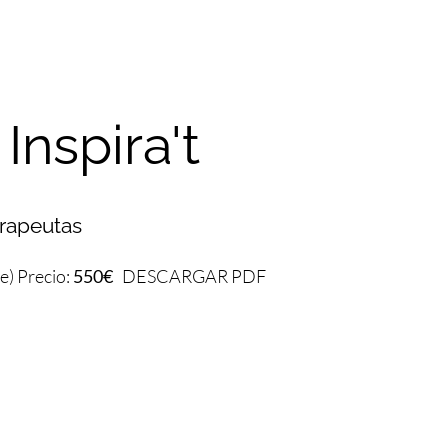
nspira't
erapeutas
e) Precio:
550€
DESCARGAR PDF