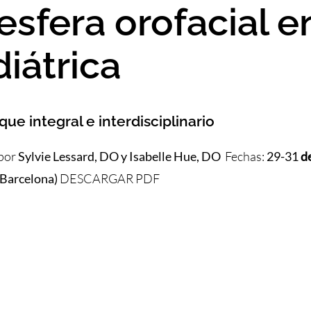
esfera orofacial e
iátrica
ue integral e interdisciplinario
 por
Sylvie Lessard, DO y Isabelle Hue, DO
Fechas:
29-31
de
(Barcelona)
DESCARGAR PDF