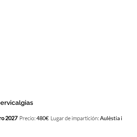
ervicalgias
ero 2027
Precio:
480€
Lugar de impartición:
Aulèstia i