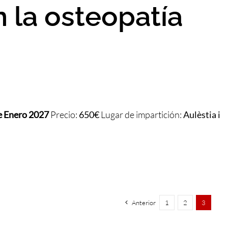
n la osteopatía
 Enero 2027
Precio:
650€
Lugar de impartición:
Aulèstia i
Anterior
1
2
3