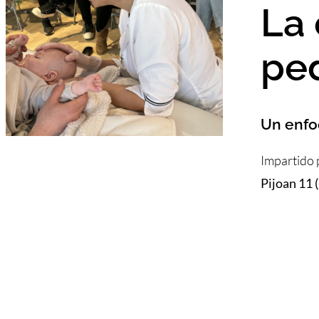
La 
ped
Un enfoq
Impartido
Pijoan 11 