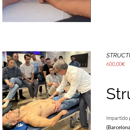
STRUCTU
600,00
€
Str
Impartido
(Barcelona