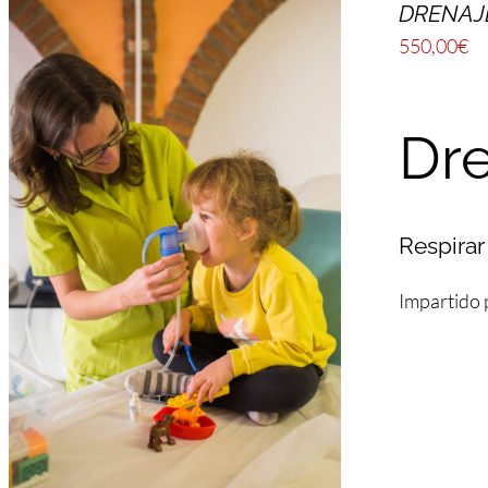
DRENAJE
550,00
€
Dre
Respirar
Impartido