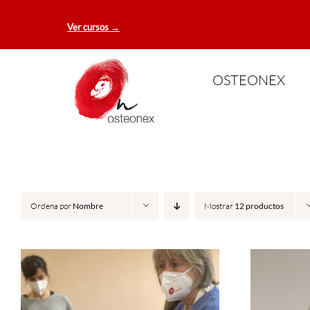
Saltar
Ver cursos →
al
contenido
OSTEONEX
Ordena por
Nombre
Mostrar
12 productos