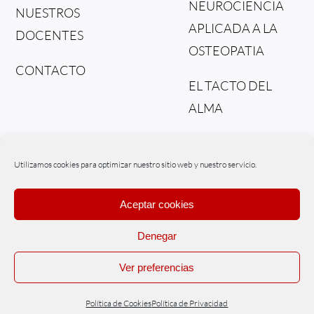
NEUROCIENCIA
NUESTROS
APLICADA A LA
DOCENTES
OSTEOPATIA
CONTACTO
EL TACTO DEL
ALMA
DEL TEJIDO AL
FLUIDO
Utilizamos cookies para optimizar nuestro sitio web y nuestro servicio.
Aceptar cookies
Denegar
© Copyright – Osteonex | Powered by
WIPInternet
Ver preferencias
Políticas de Cookies
|
Políticas de Privacidad
|
Aviso legal
|
Tratamiento
de datos
Política de Cookies
Política de Privacidad