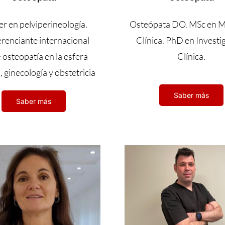
r en pelviperineología.
Osteópata DO. MSc en M
renciante internacional
Clínica. PhD en Investi
 osteopatía en la esfera
Clínica.
, ginecología y obstetricia
Saber más
Saber más