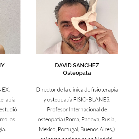
NY
DAVID SANCHEZ
Osteópata
NEX.
Director de la clínica de fisioterapia
terapia
y osteopatía FISIO-BLANES.
 estudió
Profesor Internacional de
omo los
osteopatía (Roma, Padova, Rusia,
ía.
Mexico, Portugal, Buenos Aires,)