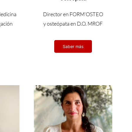
edicina
Director en FORM’OSTEO
gación
y osteópata en D.O. MROF
Saber más