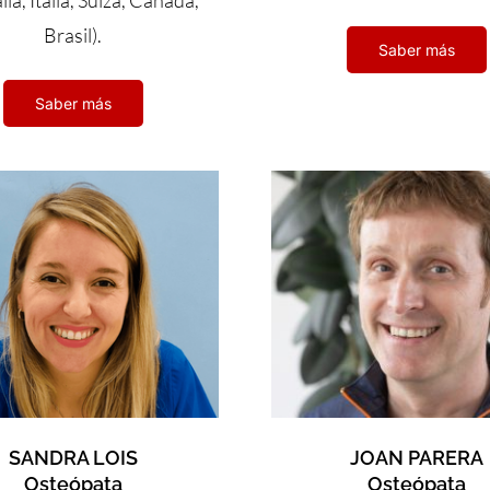
lia, Italia, Suiza, Canadá,
Brasil).
Saber más
Saber más
SANDRA LOIS
JOAN PARERA
Osteópata
Osteópata