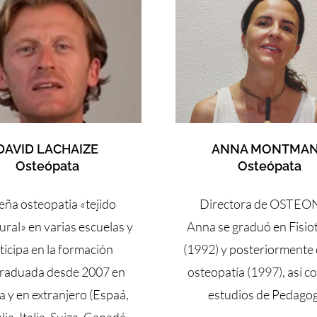
DAVID LACHAIZE
ANNA MONTMA
Osteópata
Osteópata
eña osteopatia «tejido
Directora de OSTEO
ural» en varias escuelas y
Anna se graduó en Fisio
ticipa en la formación
(1992) y posteriormente
raduada desde 2007 en
osteopatía (1997), así c
a y en extranjero (Espaá,
estudios de Pedagog