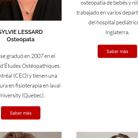
osteopatía de bebés y ni
trabajado en varios depa
del hospital pediátric
Inglaterra.
SYLVIE LESSARD
Osteópata
Saber más
 se graduó en 2007 en el
 d’Études Ostéopathiques
tréal (CEO) y tienen una
tura en fisioterapia en laval
niversity (Quebec).
Saber más