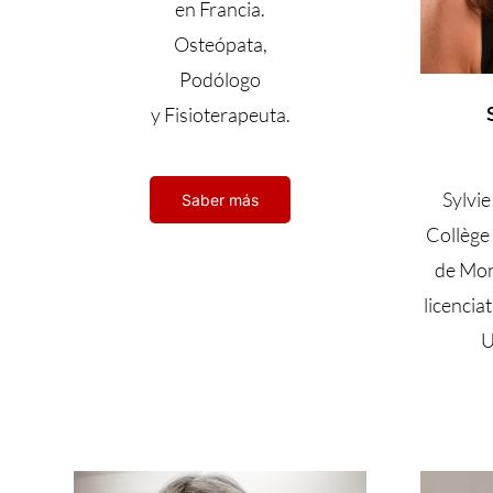
en Francia.
Osteópata,
Podólogo
y Fisioterapeuta.
Sylvie
Saber más
Collège
de Mon
licencia
U