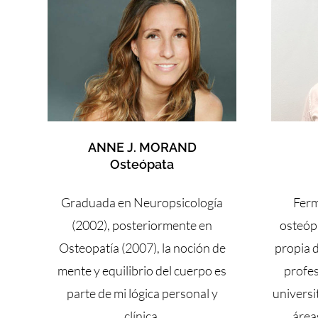
ANNE J. MORAND
Osteópata
Graduada en Neuropsicología
Ferm
(2002), posteriormente en
osteópa
Osteopatía (2007), la noción de
propia 
mente y equilibrio del cuerpo es
profes
parte de mi lógica personal y
universi
clínica.
áreas