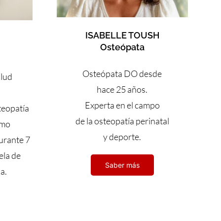
ISABELLE TOUSH
Osteópata
Osteópata DO desde
alud
hace 25 años.
Experta en el campo
teopatía
de la osteopatía perinatal
omo
y deporte.
urante 7
ela de
Saber más
a.