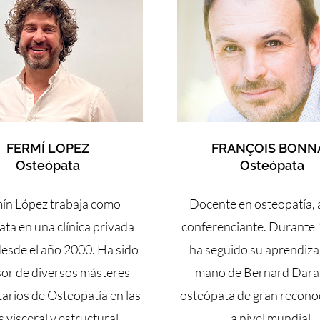
FERMÍ LOPEZ
FRANÇOIS BONN
Osteópata
Osteópata
ín López trabaja como
Docente en osteopatía, 
ta en una clínica privada
conferenciante. Durante 
desde el año 2000. Ha sido
ha seguido su aprendizaj
or de diversos másteres
mano de Bernard Darai
tarios de Osteopatía en las
osteópata de gran recono
 visceral y estructural.
a nivel mundial.