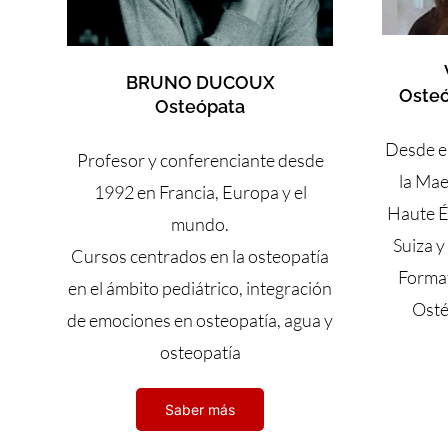
BRUNO DUCOUX
Osteó
Osteópata
Desde el
Profesor y conferenciante desde
la Mae
1992 en Francia, Europa y el
Haute É
mundo.
Suiza y
Cursos centrados en la osteopatía
Format
en el ámbito pediátrico, integración
Osté
de emociones en osteopatía, agua y
osteopatía
Saber más