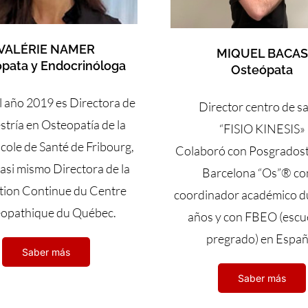
VALÉRIE NAMER
MIQUEL BACAS
pata y Endocrinóloga
Osteópata
 año 2019 es Directora de
Director centro de s
stría en Osteopatía de la
“FISIO KINESIS»
cole de Santé de Fribourg,
Colaboró con Posgrados
 asi mismo Directora de la
Barcelona “Os”® c
ion Continue du Centre
coordinador académico d
opathique du Québec.
años y con FBEO (escu
pregrado) en Españ
Saber más
Saber más