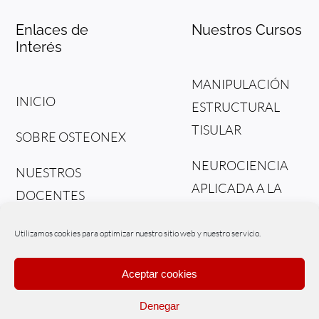
Enlaces de
Nuestros Cursos
Interés
MANIPULACIÓN
INICIO
ESTRUCTURAL
TISULAR
SOBRE OSTEONEX
NEUROCIENCIA
NUESTROS
APLICADA A LA
DOCENTES
OSTEOPATIA
CONTACTO
Utilizamos cookies para optimizar nuestro sitio web y nuestro servicio.
EL TACTO DEL
ALMA
Aceptar cookies
DEL TEJIDO AL
Denegar