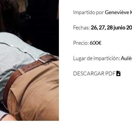
Impartido por
Genevièv
Fechas:
26, 27, 28 junio 2
Precio:
600€
Lugar de impartición:
Aulès
DESCARGAR PDF