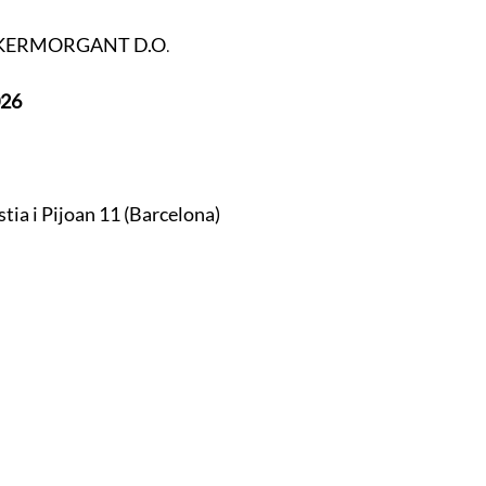
e KERMORGANT D.O
.
026
tia i Pijoan 11 (Barcelona)