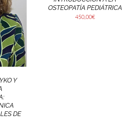
OSTEOPATÍA PEDIÁTRICA
450,00
€
YKO Y
A
A:
NICA
LES DE