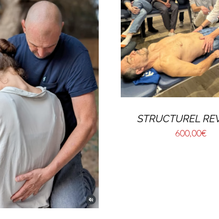
STRUCTUREL REV
600,00
€