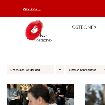
Saltar
Ver cursos →
al
contenido
OSTEONEX
Ordena por
Popularidad
Mostrar
12 productos