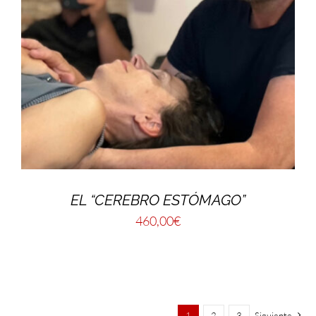
EL “CEREBRO ESTÓMAGO”
460,00
€
1
2
3
Siguiente