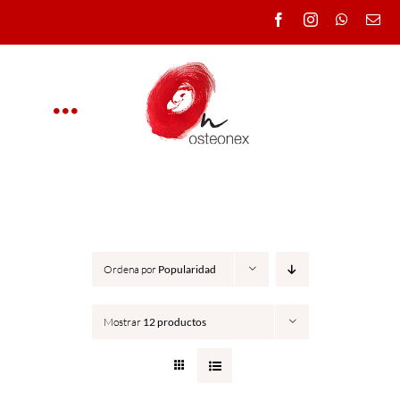
Saltar
al
contenido
Toggle
Navigation
OSTEONEX
CLÍNICA
Ordena por
Popularidad
CURSOS
Mostrar
12 productos
DOCENTES