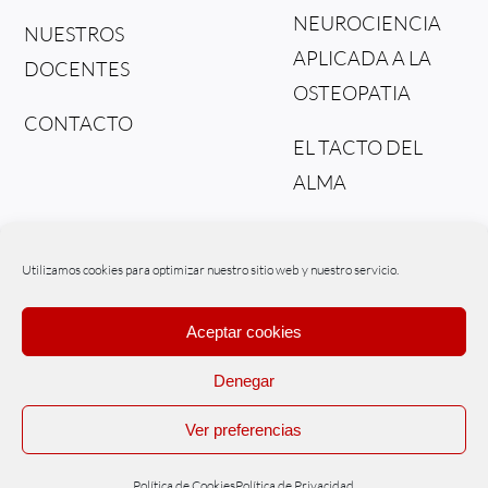
NEUROCIENCIA
NUESTROS
APLICADA A LA
DOCENTES
OSTEOPATIA
CONTACTO
EL TACTO DEL
ALMA
DEL TEJIDO AL
FLUIDO
Utilizamos cookies para optimizar nuestro sitio web y nuestro servicio.
Aceptar cookies
Denegar
© Copyright – Osteonex | Powered by
WIPInternet
Ver preferencias
Políticas de Cookies
|
Políticas de Privacidad
|
Aviso legal
|
Tratamiento
de datos
Política de Cookies
Política de Privacidad