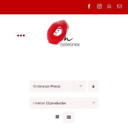
Saltar
al
contenido
Toggle
Navigation
OSTEONEX
CLÍNICA
Ordena por
Precio
CURSOS
Mostrar
12 productos
DOCENTES