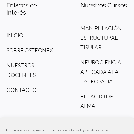
Enlaces de
Nuestros Cursos
Interés
MANIPULACIÓN
INICIO
ESTRUCTURAL
TISULAR
SOBRE OSTEONEX
NEUROCIENCIA
NUESTROS
APLICADA A LA
DOCENTES
OSTEOPATIA
CONTACTO
EL TACTO DEL
ALMA
DEL TEJIDO AL
FLUIDO
Utilizamos cookies para optimizar nuestro sitio web y nuestro servicio.