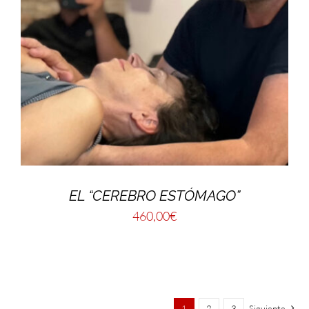
EL “CEREBRO ESTÓMAGO”
460,00
€
1
2
3
Siguiente