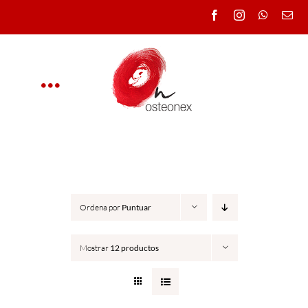
Saltar
al
contenido
Toggle
Navigation
OSTEONEX
CLÍNICA
Ordena por
Puntuar
CURSOS
Mostrar
12 productos
DOCENTES