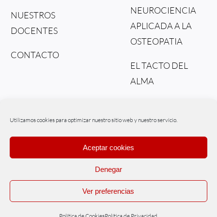
NEUROCIENCIA
NUESTROS
APLICADA A LA
DOCENTES
OSTEOPATIA
CONTACTO
EL TACTO DEL
ALMA
DEL TEJIDO AL
FLUIDO
Utilizamos cookies para optimizar nuestro sitio web y nuestro servicio.
Aceptar cookies
Denegar
© Copyright – Osteonex | Powered by
WIPInternet
Ver preferencias
Políticas de Cookies
|
Políticas de Privacidad
|
Aviso legal
|
Tratamiento
de datos
Política de Cookies
Política de Privacidad