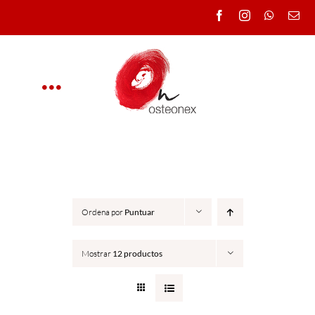
Saltar
al
contenido
Toggle
Navigation
OSTEONEX
CLÍNICA
Ordena por
Puntuar
CURSOS
Mostrar
12 productos
DOCENTES