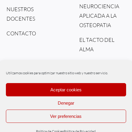
NEUROCIENCIA
NUESTROS
APLICADA A LA
DOCENTES
OSTEOPATIA
CONTACTO
EL TACTO DEL
ALMA
DEL TEJIDO AL
FLUIDO
Utilizamos cookies para optimizar nuestro sitio web y nuestro servicio.
Aceptar cookies
Denegar
© Copyright – Osteonex | Powered by
WIPInternet
Ver preferencias
Políticas de Cookies
|
Políticas de Privacidad
|
Aviso legal
|
Tratamiento
de datos
Política de Cookies
Política de Privacidad