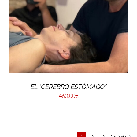
EL “CEREBRO ESTÓMAGO”
460,00
€
1
2
3
Siguiente