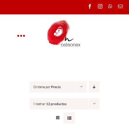
Saltar
al
contenido
Toggle
Navigation
OSTEONEX
CLÍNICA
Ordena por
Precio
CURSOS
Mostrar
12 productos
DOCENTES