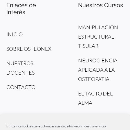
Enlaces de
Nuestros Cursos
Interés
MANIPULACIÓN
INICIO
ESTRUCTURAL
TISULAR
SOBRE OSTEONEX
NEUROCIENCIA
NUESTROS
APLICADA A LA
DOCENTES
OSTEOPATIA
CONTACTO
EL TACTO DEL
ALMA
DEL TEJIDO AL
FLUIDO
Utilizamos cookies para optimizar nuestro sitio web y nuestro servicio.