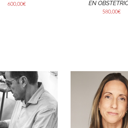
EN OBSTETRIC
600,00
€
580,00
€