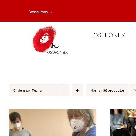
Saltar
Ver cursos →
al
contenido
OSTEONEX
Ordena por
Fecha
Mostrar
36 productos