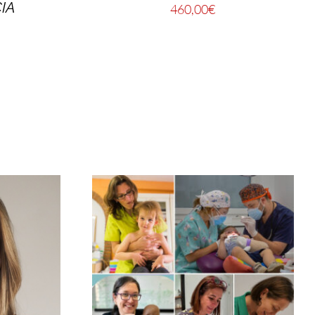
IA
460,00
€