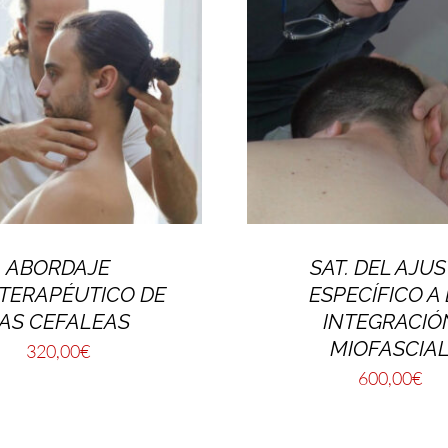
ABORDAJE
SAT. DEL AJU
OTERAPÉUTICO DE
ESPECÍFICO A
AS CEFALEAS
INTEGRACIÓ
MIOFASCIA
320,00
€
600,00
€