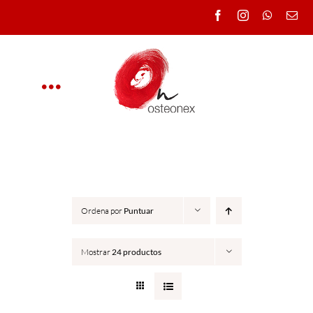
Saltar
al
contenido
Toggle
Navigation
OSTEONEX
CLÍNICA
Ordena por
Puntuar
CURSOS
Mostrar
24 productos
DOCENTES